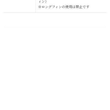
ィン）
※ロングフィンの使用は禁止です
注意事項
※絶対にガイドの先には行かないでください
※子クジラを連れている母クジラは神経質になっているの
で、子クジラを追いかけることはしないでください
※尾ひれが危険なので、クジラの後方から接近しないでくだ
さい
※カメラ、ビデオ等はストラップの着用をお勧めします（水
深が深いため落としても取りにいけません）
※ツアー開催中は、ホエールウォッチングの最盛期でもあり
ます。他のウォッチング船が見ているクジラとは、一緒に
泳ぐことはできません。