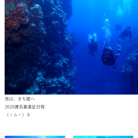
夜は、きち屋へ
2020渡名喜遠征日程
（＾ム＾）ネ